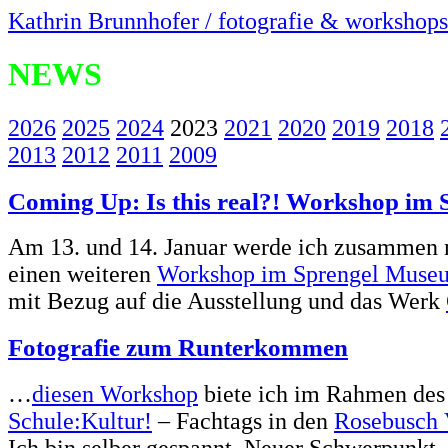
Kathrin Brunnhofer / fotografie & workshops
NEWS
2026
2025
2024
2023
2021
2020
2019
2018
2013
2012
2011
2009
Coming Up: Is this real?! Workshop im
Am 13. und 14. Januar werde ich zusammen m
einen weiteren
Workshop im Sprengel Muse
mit Bezug auf die Ausstellung und das Werk
Fotografie zum Runterkommen
…
diesen Workshop
biete ich im Rahmen de
Schule:Kultur!
– Fachtags in den
Rosebusch 
Ich bin selber gespannt. Neuer Schwerpunk