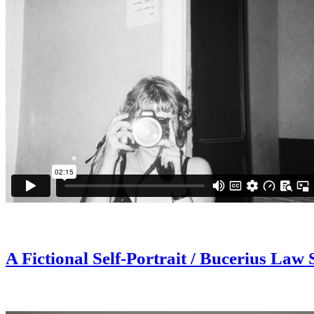
*
A Fictional Self-Portrait / Bucerius Law 